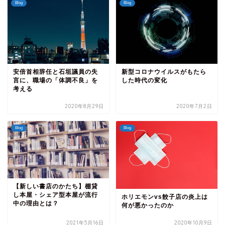
Blog
Blog
新型コロナウイルスがもたら
安倍首相辞任と石垣議員の失
した時代の変化
言に、職場の「体調不良」を
考える
2020年8月29日
2020年7月2日
Blog
Blog
【新しい書店のかたち】棚貸
し本屋・シェア型本屋が流行
ホリエモンvs餃子店の炎上は
中の理由とは？
何が悪かったのか
2021年5月16日
2020年10月9日