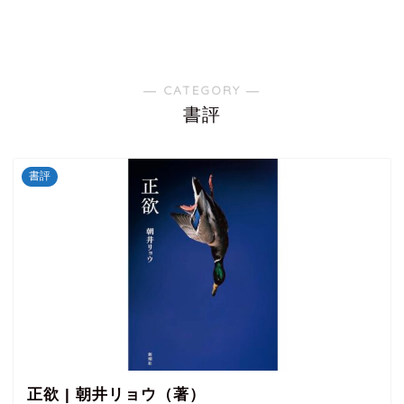
― CATEGORY ―
書評
書評
正欲 | 朝井リョウ（著）