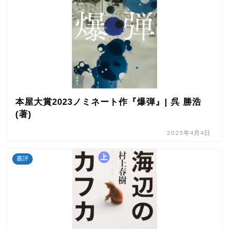
本屋大賞2023ノミネート作『爆弾』| 呉 勝浩
(著)
2023年4月4日
書評