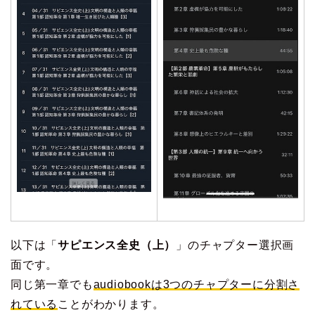
以下は「
サピエンス全史（上）
」のチャプター選択画
面です。
同じ第一章でも
audiobookは3つのチャプターに分割さ
れている
ことがわかります。